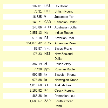
US$
102.01
US Dollar
UK£
76.31
British Pound
¥
16,635
Japanese Yen
CAD
143.71
Canadian Dollar
AUD
145.86
Australian Dollar
₨
9,851.13
Indian Rupee
R$
518.18
Brazilian Real
ARS
151,070.42
Argentine Peso
SFr.
82.87
Swiss Franc
NZ$
175.33
New Zealand
Dollar
zł
387.19
Polish Złoty
руб
7,428
Russian Ruble
kr
990.55
Swedish Krona
kr
978.88
Norwegian Krone
YTL
4,816.68
Turkish Lira
Kč
2,160.92
Czeck Koruna
lei
468.38
Romanian Leu
ZAR
1,680.67
South African
Rand