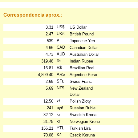
Correspondencia aprox.:
US$
3.31
US Dollar
UK£
2.47
British Pound
¥
539
Japanese Yen
CAD
4.66
Canadian Dollar
AUD
4.73
Australian Dollar
₨
319.48
Indian Rupee
R$
16.81
Brazilian Real
ARS
4,899.40
Argentine Peso
SFr.
2.69
Swiss Franc
NZ$
5.69
New Zealand
Dollar
zł
12.56
Polish Złoty
руб
241
Russian Ruble
kr
32.12
Swedish Krona
kr
31.75
Norwegian Krone
YTL
156.21
Turkish Lira
Kč
70.08
Czeck Koruna