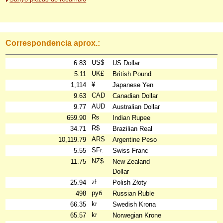
Correspondencia aprox.:
US$
6.83
US Dollar
UK£
5.11
British Pound
¥
1,114
Japanese Yen
CAD
9.63
Canadian Dollar
AUD
9.77
Australian Dollar
₨
659.90
Indian Rupee
R$
34.71
Brazilian Real
ARS
10,119.79
Argentine Peso
SFr.
5.55
Swiss Franc
NZ$
11.75
New Zealand
Dollar
zł
25.94
Polish Złoty
руб
498
Russian Ruble
kr
66.35
Swedish Krona
kr
65.57
Norwegian Krone