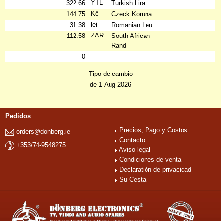
YTL
322.66
Turkish Lira
Kč
144.75
Czeck Koruna
lei
31.38
Romanian Leu
ZAR
112.58
South African
Rand
0
Tipo de cambio
de 1-Aug-2026
Pedidos
Precios, Pago y Costos
orders@donberg.ie
Contacto
+353/74-9548275
Aviso legal
Condiciones de venta
Declaratión de privacidad
Su Cesta