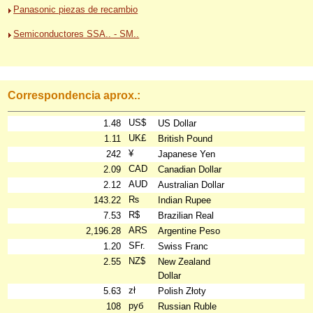
Panasonic piezas de recambio
Semiconductores SSA.. - SM..
Correspondencia aprox.:
US$
1.48
US Dollar
UK£
1.11
British Pound
¥
242
Japanese Yen
CAD
2.09
Canadian Dollar
AUD
2.12
Australian Dollar
₨
143.22
Indian Rupee
R$
7.53
Brazilian Real
ARS
2,196.28
Argentine Peso
SFr.
1.20
Swiss Franc
NZ$
2.55
New Zealand
Dollar
zł
5.63
Polish Złoty
руб
108
Russian Ruble