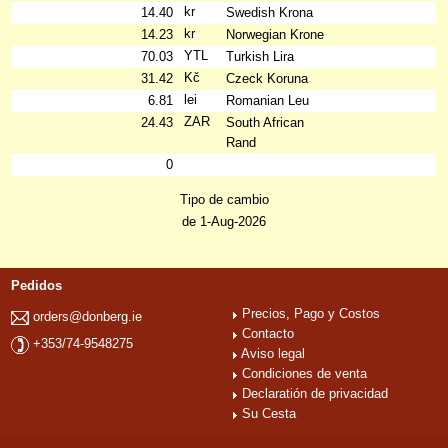
kr
14.40
Swedish Krona
kr
14.23
Norwegian Krone
YTL
70.03
Turkish Lira
Kč
31.42
Czeck Koruna
lei
6.81
Romanian Leu
ZAR
24.43
South African
Rand
0
Tipo de cambio
de 1-Aug-2026
Pedidos
Precios, Pago y Costos
orders@donberg.ie
Contacto
+353/74-9548275
Aviso legal
Condiciones de venta
Declaratión de privacidad
Su Cesta