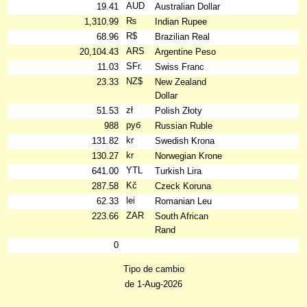
AUD
19.41
Australian Dollar
₨
1,310.99
Indian Rupee
R$
68.96
Brazilian Real
ARS
20,104.43
Argentine Peso
SFr.
11.03
Swiss Franc
NZ$
23.33
New Zealand
Dollar
zł
51.53
Polish Złoty
руб
988
Russian Ruble
kr
131.82
Swedish Krona
kr
130.27
Norwegian Krone
YTL
641.00
Turkish Lira
Kč
287.58
Czeck Koruna
lei
62.33
Romanian Leu
ZAR
223.66
South African
Rand
0
Tipo de cambio
de 1-Aug-2026