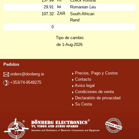
137.99
Czeck Koruna
lei
29.91
Romanian Leu
ZAR
107.32
South African
Rand
0
Tipo de cambio
de 1-Aug-2026
Pedidos
Precios, Pago y Costos
orders@donberg.ie
Contacto
+353/74-9548275
Aviso legal
Condiciones de venta
Declaratión de privacidad
Su Cesta