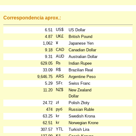
Correspondencia aprox.:
US$
6.51
US Dollar
UK£
4.87
British Pound
¥
1,062
Japanese Yen
CAD
9.18
Canadian Dollar
AUD
9.31
Australian Dollar
₨
629.05
Indian Rupee
R$
33.09
Brazilian Real
ARS
9,646.75
Argentine Peso
SFr.
5.29
Swiss Franc
NZ$
11.20
New Zealand
Dollar
zł
24.72
Polish Złoty
руб
474
Russian Ruble
kr
63.25
Swedish Krona
kr
62.51
Norwegian Krone
YTL
307.57
Turkish Lira
Kč