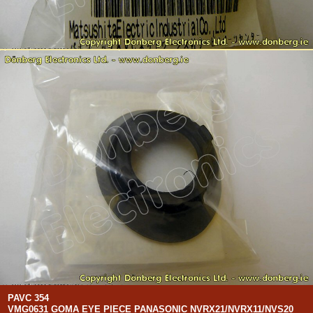
PAVC 354
VMG0631 GOMA EYE PIECE PANASONIC NVRX21/NVRX11/NVS20