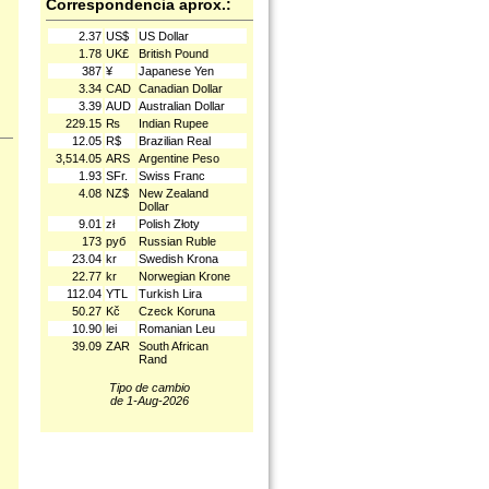
Correspondencia aprox.:
2.37
US$
US Dollar
1.78
UK£
British Pound
387
¥
Japanese Yen
3.34
CAD
Canadian Dollar
3.39
AUD
Australian Dollar
229.15
₨
Indian Rupee
12.05
R$
Brazilian Real
3,514.05
ARS
Argentine Peso
1.93
SFr.
Swiss Franc
4.08
NZ$
New Zealand
Dollar
9.01
zł
Polish Złoty
173
руб
Russian Ruble
23.04
kr
Swedish Krona
22.77
kr
Norwegian Krone
112.04
YTL
Turkish Lira
50.27
Kč
Czeck Koruna
10.90
lei
Romanian Leu
39.09
ZAR
South African
Rand
Tipo de cambio
de 1-Aug-2026