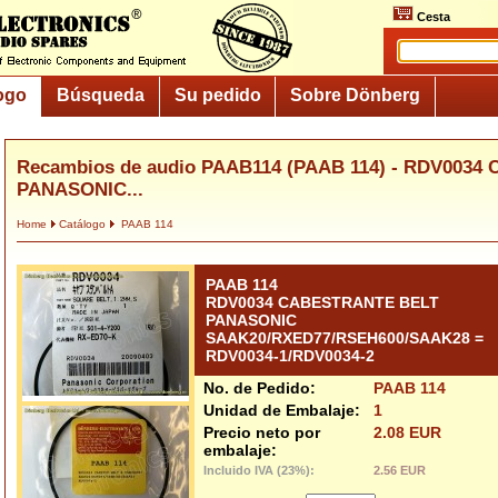
Cesta
ogo
Búsqueda
Su pedido
Sobre Dönberg
Recambios de audio PAAB114 (PAAB 114) - RDV003
PANASONIC...
Home
Catálogo
PAAB 114
PAAB 114
RDV0034 CABESTRANTE BELT
PANASONIC
SAAK20/RXED77/RSEH600/SAAK28 =
RDV0034-1/RDV0034-2
No. de Pedido:
PAAB 114
Unidad de Embalaje:
1
Precio neto por
2.08 EUR
embalaje:
Incluido IVA (23%):
2.56 EUR