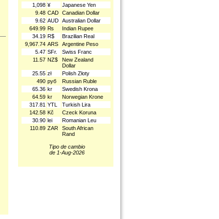
1,098
¥
Japanese Yen
9.48
CAD
Canadian Dollar
9.62
AUD
Australian Dollar
649.99
₨
Indian Rupee
34.19
R$
Brazilian Real
9,967.74
ARS
Argentine Peso
5.47
SFr.
Swiss Franc
11.57
NZ$
New Zealand
Dollar
25.55
zł
Polish Złoty
490
руб
Russian Ruble
65.36
kr
Swedish Krona
64.59
kr
Norwegian Krone
317.81
YTL
Turkish Lira
142.58
Kč
Czeck Koruna
30.90
lei
Romanian Leu
110.89
ZAR
South African
Rand
Tipo de cambio
de 1-Aug-2026