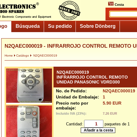
Cesta
ogo
Búsqueda
Su pedido
Sobre Dönberg
N2QAEC000019 - INFRARROJO CONTROL REMOTO U
Home
Catálogo
N2QAEC000019
N2QAEC000019
INFRARROJO CONTROL REMOTO
UNIDAD PANASONIC VDRD300
No. de Pedido:
N2QAEC000019
Unidad de Embalaje:
1
Precio neto por
5.90 EUR
embalaje:
Incluido IVA (23%):
7.26 EUR
Cantidad:
paquetes de 1