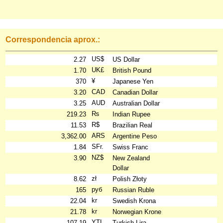
Correspondencia aprox.:
US$
2.27
US Dollar
UK£
1.70
British Pound
¥
370
Japanese Yen
CAD
3.20
Canadian Dollar
AUD
3.25
Australian Dollar
₨
219.23
Indian Rupee
R$
11.53
Brazilian Real
ARS
3,362.00
Argentine Peso
SFr.
1.84
Swiss Franc
NZ$
3.90
New Zealand
Dollar
zł
8.62
Polish Złoty
руб
165
Russian Ruble
kr
22.04
Swedish Krona
kr
21.78
Norwegian Krone
YTL
107.19
Turkish Lira