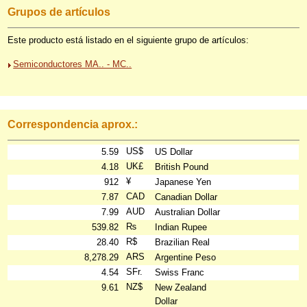
Grupos de artículos
Este producto está listado en el siguiente grupo de artículos:
Semiconductores MA.. - MC..
Correspondencia aprox.:
US$
5.59
US Dollar
UK£
4.18
British Pound
¥
912
Japanese Yen
CAD
7.87
Canadian Dollar
AUD
7.99
Australian Dollar
₨
539.82
Indian Rupee
R$
28.40
Brazilian Real
ARS
8,278.29
Argentine Peso
SFr.
4.54
Swiss Franc
NZ$
9.61
New Zealand
Dollar