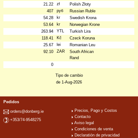
zł
21.22
Polish Złoty
руб
407
Russian Ruble
kr
54.28
Swedish Krona
kr
53.64
Norwegian Krone
YTL
263.94
Turkish Lira
Kč
118.41
Czeck Koruna
lei
25.67
Romanian Leu
ZAR
92.10
South African
Rand
0
Tipo de cambio
de 1-Aug-2026
Pedidos
Precios, Pago y Costos
orders@donberg.ie
Contacto
+353/74-9548275
Aviso legal
Condiciones de venta
Declaratión de privacidad