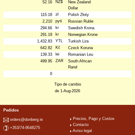
NZ$
52.16
New Zealand
Dollar
zł
115.18
Polish Złoty
руб
2,210
Russian Ruble
kr
294.66
Swedish Krona
kr
291.19
Norwegian Krone
YTL
1,432.83
Turkish Lira
Kč
642.82
Czeck Koruna
lei
139.33
Romanian Leu
ZAR
499.95
South African
Rand
0
Tipo de cambio
de 1-Aug-2026
Pedidos
Precios, Pago y Costos
orders@donberg.ie
Contacto
+353/74-9548275
Aviso legal