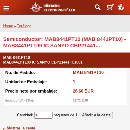
Home
Catálogo
Semiconductor: MAB8441PT10 (MAB 8441PT10) -
MAB8441PT109 IC SANYO CBP21441...
MAB 8441PT10
MAB8441PT109 IC SANYO CBP21441 IC1001
No. de Pedido:
MAB 8441PT10
Unidad de Embalaje:
1
Precio neto por embalaje:
26.60 EUR
Incluido IVA (23%):
32.72 EUR
Cantidad:
paquetes de 1
Mostrar la cesta