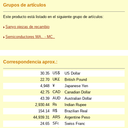
Grupos de artículos
Este producto está listado en el siguiente grupo de artículos:
Sanyo piezas de recambio
Semiconductores MA.. - MC..
Correspondencia aprox.:
US$
30.35
US Dollar
UK£
22.70
British Pound
¥
4,948
Japanese Yen
CAD
42.75
Canadian Dollar
AUD
43.39
Australian Dollar
₨
2,930.44
Indian Rupee
R$
154.14
Brazilian Real
ARS
44,939.31
Argentine Peso
SFr.
24.65
Swiss Franc