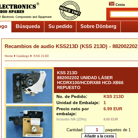
Cesta
ogo
Búsqueda
Su pedido
Sobre Dönberg
Recambios de audio KSS213D (KSS 213D) - 88200220
Home
Catálogo
KSS 213D
KSS 213D
882002202 UNIDAD LÁSER
HCDRX100/HCDRX88 HCD-XB66
REPUESTO
No. de Pedido:
KSS 213D
Unidad de Embalaje:
1
Precio neto por
6.99 EUR
embalaje:
Incluido IVA (23%):
8.60 EUR
Cantidad:
paquetes de 1