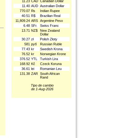
11.23
CAD
Canadian Dollar
11.40
AUD
Australian Dollar
770.07
₨
Indian Rupee
40.51
R$
Brazilian Real
11,809.24
ARS
Argentine Peso
6.48
SFr.
Swiss Franc
13.71
NZ$
New Zealand
Dollar
30.27
zł
Polish Złoty
581
руб
Russian Ruble
77.43
kr
Swedish Krona
76.52
kr
Norwegian Krone
376.52
YTL
Turkish Lira
168.92
Kč
Czeck Koruna
36.61
lei
Romanian Leu
131.38
ZAR
South African
Rand
Tipo de cambio
de 1-Aug-2026