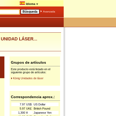
Idioma
Avanzada
2 UNIDAD LÁSER...
Grupos de artículos
Este producto está listado en el
siguiente grupo de artículos:
König Unidades de láser
Correspondencia aprox.:
7.97
US$
US Dollar
5.97
UK£
British Pound
1,300
¥
Japanese Yen