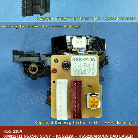
KSS 210A
884812711 NSX540 SONY = KSS212A = KSS210ARA/UNIDAD LÁSER