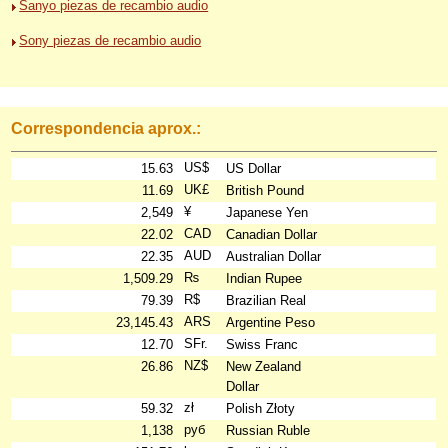
Sanyo piezas de recambio audio
Sony piezas de recambio audio
Correspondencia aprox.:
US$
15.63
US Dollar
UK£
11.69
British Pound
¥
2,549
Japanese Yen
CAD
22.02
Canadian Dollar
AUD
22.35
Australian Dollar
₨
1,509.29
Indian Rupee
R$
79.39
Brazilian Real
ARS
23,145.43
Argentine Peso
SFr.
12.70
Swiss Franc
NZ$
26.86
New Zealand
Dollar
zł
59.32
Polish Złoty
руб
1,138
Russian Ruble