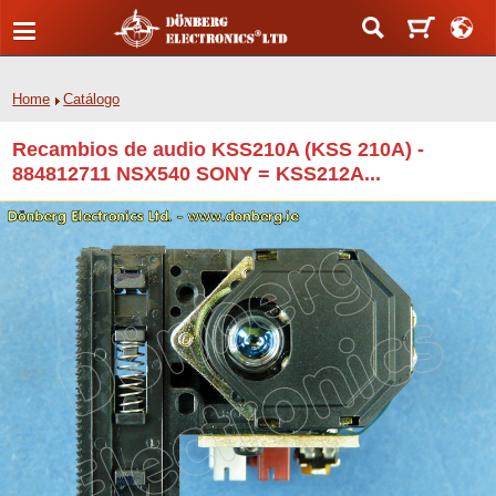
Home
Catálogo
Recambios de audio KSS210A (KSS 210A) -
884812711 NSX540 SONY = KSS212A...