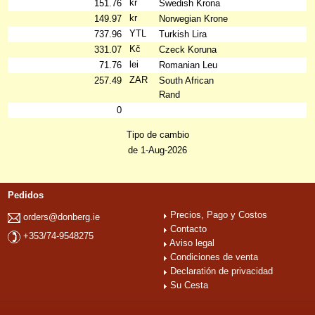
kr
151.76
Swedish Krona
kr
149.97
Norwegian Krone
YTL
737.96
Turkish Lira
Kč
331.07
Czeck Koruna
lei
71.76
Romanian Leu
ZAR
257.49
South African
Rand
0
Tipo de cambio
de 1-Aug-2026
Pedidos
Precios, Pago y Costos
orders@donberg.ie
Contacto
+353/74-9548275
Aviso legal
Condiciones de venta
Declaratión de privacidad
Su Cesta