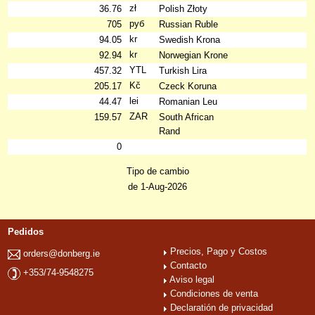
zł
36.76
Polish Złoty
руб
705
Russian Ruble
kr
94.05
Swedish Krona
kr
92.94
Norwegian Krone
YTL
457.32
Turkish Lira
Kč
205.17
Czeck Koruna
lei
44.47
Romanian Leu
ZAR
159.57
South African
Rand
0
Tipo de cambio
de 1-Aug-2026
Pedidos
Precios, Pago y Costos
orders@donberg.ie
Contacto
+353/74-9548275
Aviso legal
Condiciones de venta
Declaratión de privacidad