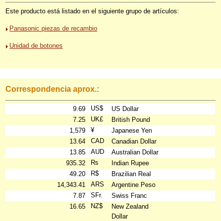
Este producto está listado en el siguiente grupo de artículos:
Panasonic piezas de recambio
Unidad de botones
Correspondencia aprox.:
US$
9.69
US Dollar
UK£
7.25
British Pound
¥
1,579
Japanese Yen
CAD
13.64
Canadian Dollar
AUD
13.85
Australian Dollar
₨
935.32
Indian Rupee
R$
49.20
Brazilian Real
ARS
14,343.41
Argentine Peso
SFr.
7.87
Swiss Franc
NZ$
16.65
New Zealand
Dollar