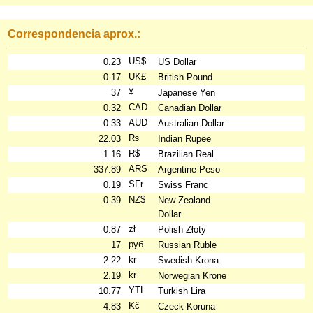
Correspondencia aprox.:
US$
0.23
US Dollar
UK£
0.17
British Pound
¥
37
Japanese Yen
CAD
0.32
Canadian Dollar
AUD
0.33
Australian Dollar
₨
22.03
Indian Rupee
R$
1.16
Brazilian Real
ARS
337.89
Argentine Peso
SFr.
0.19
Swiss Franc
NZ$
0.39
New Zealand
Dollar
zł
0.87
Polish Złoty
руб
17
Russian Ruble
kr
2.22
Swedish Krona
kr
2.19
Norwegian Krone
YTL
10.77
Turkish Lira
Kč
4.83
Czeck Koruna