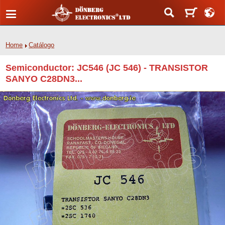
Home
Catálogo
Semiconductor: JC546 (JC 546) - TRANSISTOR
SANYO C28DN3...