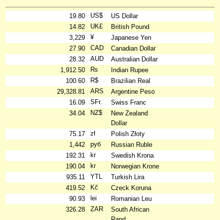
US$
19.80
US Dollar
UK£
14.82
British Pound
¥
3,229
Japanese Yen
CAD
27.90
Canadian Dollar
AUD
28.32
Australian Dollar
₨
1,912.50
Indian Rupee
R$
100.60
Brazilian Real
ARS
29,328.81
Argentine Peso
SFr.
16.09
Swiss Franc
NZ$
34.04
New Zealand
Dollar
zł
75.17
Polish Złoty
руб
1,442
Russian Ruble
kr
192.31
Swedish Krona
kr
190.04
Norwegian Krone
YTL
935.11
Turkish Lira
Kč
419.52
Czeck Koruna
lei
90.93
Romanian Leu
ZAR
326.28
South African
Rand