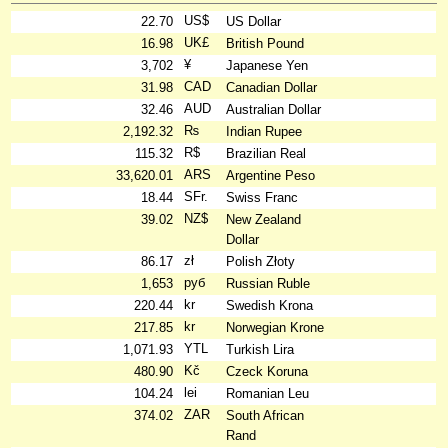
US$
22.70
US Dollar
UK£
16.98
British Pound
¥
3,702
Japanese Yen
CAD
31.98
Canadian Dollar
AUD
32.46
Australian Dollar
₨
2,192.32
Indian Rupee
R$
115.32
Brazilian Real
ARS
33,620.01
Argentine Peso
SFr.
18.44
Swiss Franc
NZ$
39.02
New Zealand
Dollar
zł
86.17
Polish Złoty
руб
1,653
Russian Ruble
kr
220.44
Swedish Krona
kr
217.85
Norwegian Krone
YTL
1,071.93
Turkish Lira
Kč
480.90
Czeck Koruna
lei
104.24
Romanian Leu
ZAR
374.02
South African
Rand