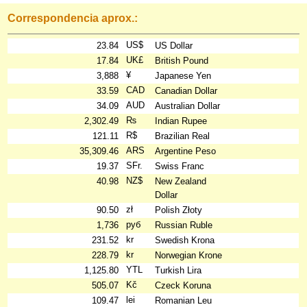
Correspondencia aprox.:
US$
23.84
US Dollar
UK£
17.84
British Pound
¥
3,888
Japanese Yen
CAD
33.59
Canadian Dollar
AUD
34.09
Australian Dollar
₨
2,302.49
Indian Rupee
R$
121.11
Brazilian Real
ARS
35,309.46
Argentine Peso
SFr.
19.37
Swiss Franc
NZ$
40.98
New Zealand
Dollar
zł
90.50
Polish Złoty
руб
1,736
Russian Ruble
kr
231.52
Swedish Krona
kr
228.79
Norwegian Krone
YTL
1,125.80
Turkish Lira
Kč
505.07
Czeck Koruna
lei
109.47
Romanian Leu