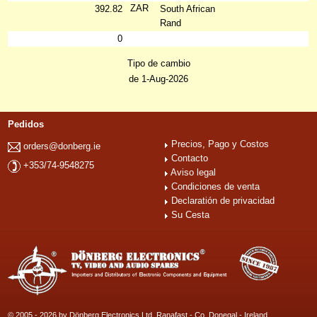
ZAR
392.82
South African
Rand
0
Tipo de cambio
de 1-Aug-2026
Pedidos
Precios, Pago y Costos
orders@donberg.ie
Contacto
+353/74-9548275
Aviso legal
Condiciones de venta
Declaratión de privacidad
Su Cesta
© 2005 - 2026 by Dönberg Electronics Ltd. Ranafast - Co. Donegal - Ireland