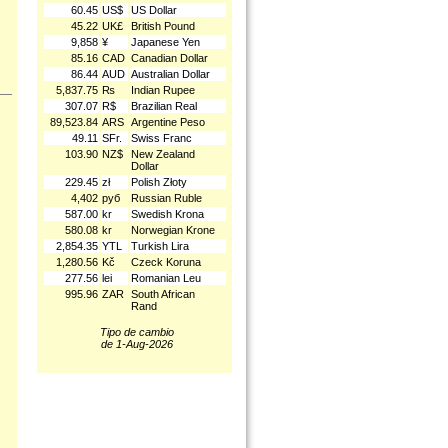
60.45
US$
US Dollar
45.22
UK£
British Pound
9,858
¥
Japanese Yen
85.16
CAD
Canadian Dollar
86.44
AUD
Australian Dollar
5,837.75
₨
Indian Rupee
307.07
R$
Brazilian Real
89,523.84
ARS
Argentine Peso
49.11
SFr.
Swiss Franc
103.90
NZ$
New Zealand
Dollar
229.45
zł
Polish Złoty
4,402
руб
Russian Ruble
587.00
kr
Swedish Krona
580.08
kr
Norwegian Krone
2,854.35
YTL
Turkish Lira
1,280.56
Kč
Czeck Koruna
277.56
lei
Romanian Leu
995.96
ZAR
South African
Rand
Tipo de cambio
de 1-Aug-2026