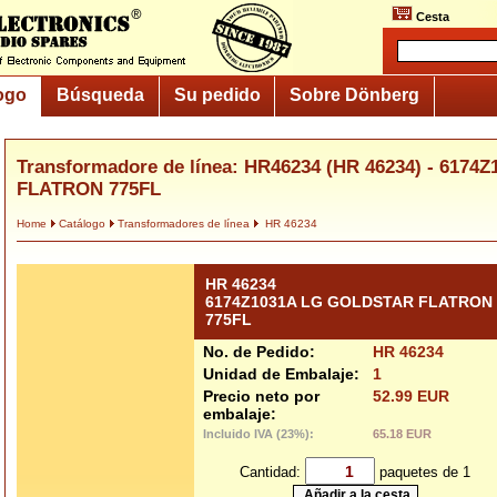
Cesta
ogo
Búsqueda
Su pedido
Sobre Dönberg
Transformadore de línea: HR46234 (HR 46234) - 617
FLATRON 775FL
Home
Catálogo
Transformadores de línea
HR 46234
HR 46234
6174Z1031A LG GOLDSTAR FLATRON
775FL
No. de Pedido:
HR 46234
Unidad de Embalaje:
1
Precio neto por
52.99 EUR
embalaje:
Incluido IVA (23%):
65.18 EUR
Cantidad:
paquetes de 1