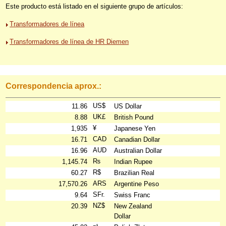
Este producto está listado en el siguiente grupo de artículos:
Transformadores de línea
Transformadores de línea de HR Diemen
Correspondencia aprox.:
US$
11.86
US Dollar
UK£
8.88
British Pound
¥
1,935
Japanese Yen
CAD
16.71
Canadian Dollar
AUD
16.96
Australian Dollar
₨
1,145.74
Indian Rupee
R$
60.27
Brazilian Real
ARS
17,570.26
Argentine Peso
SFr.
9.64
Swiss Franc
NZ$
20.39
New Zealand
Dollar