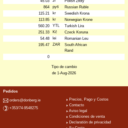
zł
45.03
Polish Złoty
руб
864
Russian Ruble
kr
115.21
Swedish Krona
kr
113.85
Norwegian Krone
YTL
560.20
Turkish Lira
Kč
251.33
Czeck Koruna
lei
54.48
Romanian Leu
ZAR
195.47
South African
Rand
0
Tipo de cambio
de 1-Aug-2026
Pedidos
Precios, Pago y Costos
orders@donberg.ie
Contacto
+353/74-9548275
Aviso legal
Condiciones de venta
Declaratión de privacidad
Su Cesta