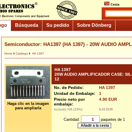
Cesta
ogo
Búsqueda
Su pedido
Sobre Dönberg
Semiconductor: HA1397 (HA 1397) - 20W AUDIO AMPL
Home
Catálogo
HA 1397
HA 1397
20W AUDIO AMPLIFICADOR CASE: SIL
12
No. de Pedido:
HA 1397
Unidad de Embalaje:
1
Precio neto por
4.90 EUR
Haga clic en la imagen
embalaje:
para ampliarla
Incluido IVA (23%):
6.03 EUR
Cantidad:
paquetes de 1