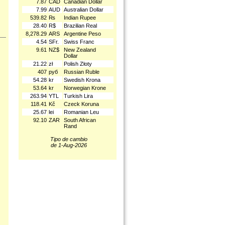
7.87
CAD
Canadian Dollar
7.99
AUD
Australian Dollar
539.82
₨
Indian Rupee
28.40
R$
Brazilian Real
8,278.29
ARS
Argentine Peso
4.54
SFr.
Swiss Franc
9.61
NZ$
New Zealand
Dollar
21.22
zł
Polish Złoty
407
руб
Russian Ruble
54.28
kr
Swedish Krona
53.64
kr
Norwegian Krone
263.94
YTL
Turkish Lira
118.41
Kč
Czeck Koruna
25.67
lei
Romanian Leu
92.10
ZAR
South African
Rand
Tipo de cambio
de 1-Aug-2026