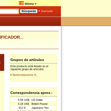
Idioma
Avanzada
IFICADOR...
Grupos de artículos
-
Este producto está listado en el
siguiente grupo de artículos:
Semiconductores H..
Correspondencia aprox.:
5.59
US$
US Dollar
4.18
UK£
British Pound
912
¥
Japanese Yen