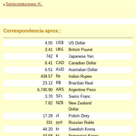
Semiconductores H..
Correspondencia aprox.:
US$
4.55
US Dollar
UK£
3.41
British Pound
¥
742
Japanese Yen
CAD
6.41
Canadian Dollar
AUD
6.51
Australian Dollar
₨
439.57
Indian Rupee
R$
23.12
Brazilian Real
ARS
6,740.90
Argentine Peso
SFr.
3.70
Swiss Franc
NZ$
7.82
New Zealand
Dollar
zł
17.28
Polish Złoty
руб
331
Russian Ruble
kr
44.20
Swedish Krona
kr
43.68
Norwegian Krone