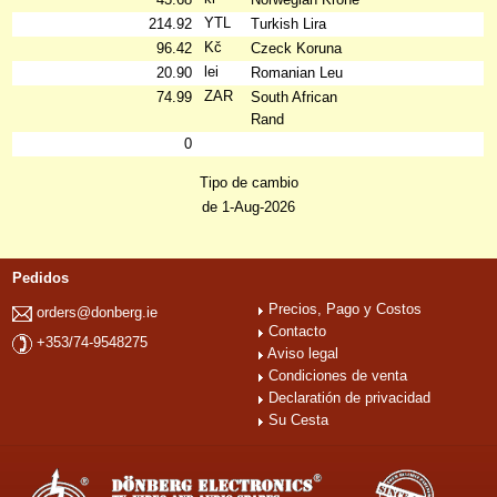
YTL
214.92
Turkish Lira
Kč
96.42
Czeck Koruna
lei
20.90
Romanian Leu
ZAR
74.99
South African
Rand
0
Tipo de cambio
de 1-Aug-2026
Pedidos
Precios, Pago y Costos
orders@donberg.ie
Contacto
+353/74-9548275
Aviso legal
Condiciones de venta
Declaratión de privacidad
Su Cesta