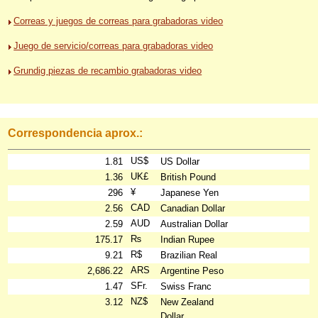
Correas y juegos de correas para grabadoras video
Juego de servicio/correas para grabadoras video
Grundig piezas de recambio grabadoras video
Correspondencia aprox.:
US$
1.81
US Dollar
UK£
1.36
British Pound
¥
296
Japanese Yen
CAD
2.56
Canadian Dollar
AUD
2.59
Australian Dollar
₨
175.17
Indian Rupee
R$
9.21
Brazilian Real
ARS
2,686.22
Argentine Peso
SFr.
1.47
Swiss Franc
NZ$
3.12
New Zealand
Dollar