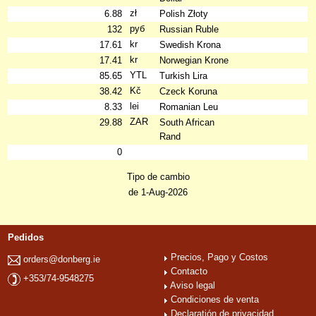
zł
6.88
Polish Złoty
руб
132
Russian Ruble
kr
17.61
Swedish Krona
kr
17.41
Norwegian Krone
YTL
85.65
Turkish Lira
Kč
38.42
Czeck Koruna
lei
8.33
Romanian Leu
ZAR
29.88
South African
Rand
0
Tipo de cambio
de 1-Aug-2026
Pedidos
Precios, Pago y Costos
orders@donberg.ie
Contacto
+353/74-9548275
Aviso legal
Condiciones de venta
Declaratión de privacidad