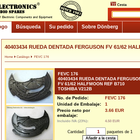
Cesta
ogo
Búsqueda
Su pedido
Sobre Dönberg
40403434 RUEDA DENTADA FERGUSON FV 61/62 HAL
Home
Catálogo
FEVC 176
FEVC 176
40403434 RUEDA DENTADA FERGUSO
FV 61/62 HALFMOON REF B710
TOSHIBA V212B
No. de Pedido:
FEVC 176
Unidad de Embalaje:
1
Precio neto por
3.66 EUR
embalaje:
Incluido IVA (23%):
4.50 EUR
Cantidad:
paquetes de 1