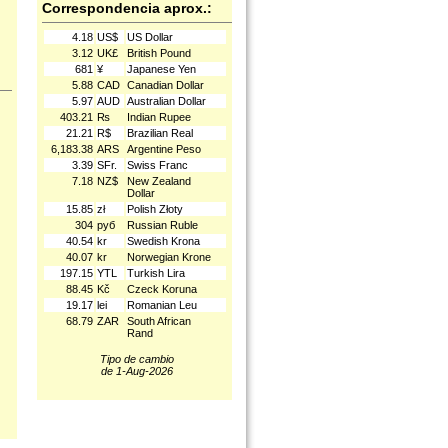
Correspondencia aprox.:
4.18
US$
US Dollar
3.12
UK£
British Pound
681
¥
Japanese Yen
5.88
CAD
Canadian Dollar
5.97
AUD
Australian Dollar
403.21
₨
Indian Rupee
21.21
R$
Brazilian Real
6,183.38
ARS
Argentine Peso
3.39
SFr.
Swiss Franc
7.18
NZ$
New Zealand
Dollar
15.85
zł
Polish Złoty
304
руб
Russian Ruble
40.54
kr
Swedish Krona
40.07
kr
Norwegian Krone
197.15
YTL
Turkish Lira
88.45
Kč
Czeck Koruna
19.17
lei
Romanian Leu
68.79
ZAR
South African
Rand
Tipo de cambio
de 1-Aug-2026