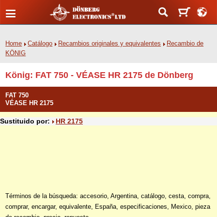
Home
Catálogo
Recambios originales y equivalentes
Recambio de
KÖNIG
König: FAT 750 - VÉASE HR 2175 de Dönberg
FAT 750
VÉASE HR 2175
Sustituido por:
HR 2175
Términos de la búsqueda: accesorio, Argentina, catálogo, cesta, compra,
comprar, encargar, equivalente, España, especificaciones, Mexico, pieza