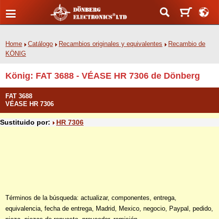
Home
Catálogo
Recambios originales y equivalentes
Recambio de
KÖNIG
König: FAT 3688 - VÉASE HR 7306 de Dönberg
FAT 3688
VÉASE HR 7306
Sustituido por:
HR 7306
Términos de la búsqueda: actualizar, componentes, entrega,
equivalencia, fecha de entrega, Madrid, Mexico, negocio, Paypal, pedido,