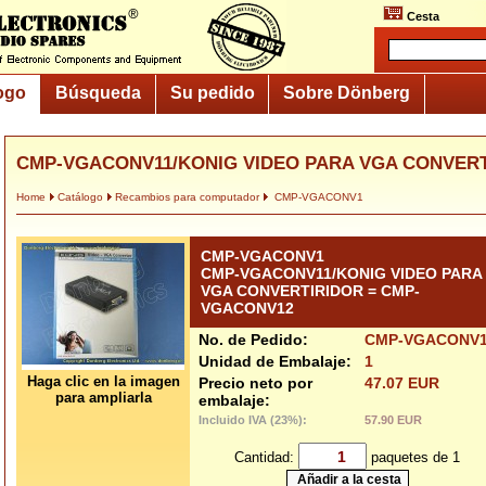
Cesta
ogo
Búsqueda
Su pedido
Sobre Dönberg
CMP-VGACONV11/KONIG VIDEO PARA VGA CONVERTI
Home
Catálogo
Recambios para computador
CMP-VGACONV1
CMP-VGACONV1
CMP-VGACONV11/KONIG VIDEO PARA
VGA CONVERTIRIDOR = CMP-
VGACONV12
No. de Pedido:
CMP-VGACONV
Unidad de Embalaje:
1
Haga clic en la imagen
Precio neto por
47.07 EUR
para ampliarla
embalaje:
Incluido IVA (23%):
57.90 EUR
Cantidad:
paquetes de 1