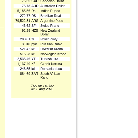
75.65
CAD
Canadian Dollar
76.78
AUD
Australian Dollar
5,185.56
₨
Indian Rupee
272.77
R$
Brazilian Real
79,522.31
ARS
Argentine Peso
43.62
SFr.
Swiss Franc
92.29
NZ$
New Zealand
Dollar
203.81
zł
Polish Złoty
3,910
руб
Russian Ruble
521.42
kr
Swedish Krona
515.28
kr
Norwegian Krone
2,535.46
YTL
Turkish Lira
1,137.49
Kč
Czeck Koruna
246.55
lei
Romanian Leu
884.69
ZAR
South African
Rand
Tipo de cambio
de 1-Aug-2026