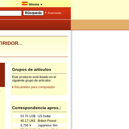
Idioma
Avanzada
RIDOR...
Grupos de artículos
Este producto está listado en el
siguiente grupo de artículos:
Recambios para computador
1
Correspondencia aprox.:
53.70
US$
US Dollar
40.17
UK£
British Pound
8,756
¥
Japanese Yen