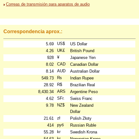
Correas de transmisión para aparatos de audio
Correspondencia aprox.:
US$
5.69
US Dollar
UK£
4.26
British Pound
¥
928
Japanese Yen
CAD
8.02
Canadian Dollar
AUD
8.14
Australian Dollar
₨
549.73
Indian Rupee
R$
28.92
Brazilian Real
ARS
8,430.34
Argentine Peso
SFr.
4.62
Swiss Franc
NZ$
9.78
New Zealand
Dollar
zł
21.61
Polish Złoty
руб
414
Russian Ruble
kr
55.28
Swedish Krona
kr
54.63
Norwegian Krone