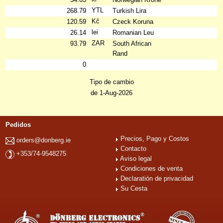
YTL
268.79
Turkish Lira
Kč
120.59
Czeck Koruna
lei
26.14
Romanian Leu
ZAR
93.79
South African
Rand
0
Tipo de cambio
de 1-Aug-2026
Pedidos
Precios, Pago y Costos
orders@donberg.ie
Contacto
+353/74-9548275
Aviso legal
Condiciones de venta
Declaratión de privacidad
Su Cesta