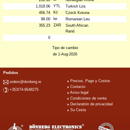
YTL
1,018.06
Turkish Lira
Kč
456.74
Czeck Koruna
lei
99.00
Romanian Leu
ZAR
355.23
South African
Rand
0
Tipo de cambio
de 1-Aug-2026
Pedidos
Precios, Pago y Costos
orders@donberg.ie
Contacto
+353/74-9548275
Aviso legal
Condiciones de venta
Declaratión de privacidad
Su Cesta