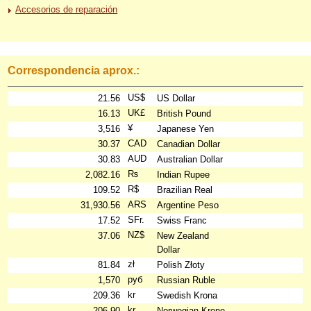
Accesorios de reparación
Correspondencia aprox.:
US$
21.56
US Dollar
UK£
16.13
British Pound
¥
3,516
Japanese Yen
CAD
30.37
Canadian Dollar
AUD
30.83
Australian Dollar
₨
2,082.16
Indian Rupee
R$
109.52
Brazilian Real
ARS
31,930.56
Argentine Peso
SFr.
17.52
Swiss Franc
NZ$
37.06
New Zealand
Dollar
zł
81.84
Polish Złoty
руб
1,570
Russian Ruble
kr
209.36
Swedish Krona
kr
206.90
Norwegian Krone