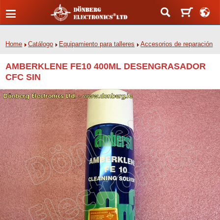
Home
Catálogo
Equipamiento para talleres
Accesorios de reparación
AMBERKLENE FE10 400ML DESENGRASADOR
CFC SIN