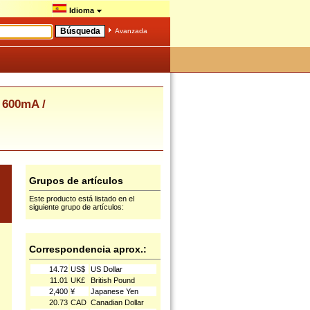
Idioma
Avanzada
 600mA /
Grupos de artículos
Este producto está listado en el
siguiente grupo de artículos:
Correspondencia aprox.:
14.72
US$
US Dollar
11.01
UK£
British Pound
2,400
¥
Japanese Yen
20.73
CAD
Canadian Dollar