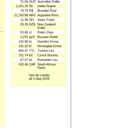
21.04
AUD
Australian Dollar
1,421.15
₨
Indian Rupee
74.75
R$
Brazilian Real
21,793.88
ARS
Argentine Peso
11.96
SFr.
Swiss Franc
25.29
NZ$
New Zealand
Dollar
55.86
zł
Polish Złoty
1,072
руб
Russian Ruble
142.90
kr
Swedish Krona
141.22
kr
Norwegian Krone
694.87
YTL
Turkish Lira
311.74
Kč
Czeck Koruna
67.57
lei
Romanian Leu
242.46
ZAR
South African
Rand
Tipo de cambio
de 1-Aug-2026