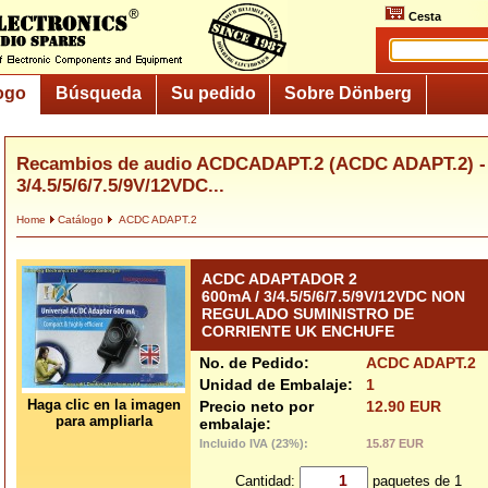
Cesta
ogo
Búsqueda
Su pedido
Sobre Dönberg
Recambios de audio ACDCADAPT.2 (ACDC ADAPT.2) -
3/4.5/5/6/7.5/9V/12VDC...
Home
Catálogo
ACDC ADAPT.2
ACDC ADAPTADOR 2
600mA / 3/4.5/5/6/7.5/9V/12VDC NON
REGULADO SUMINISTRO DE
CORRIENTE UK ENCHUFE
No. de Pedido:
ACDC ADAPT.2
Unidad de Embalaje:
1
Haga clic en la imagen
Precio neto por
12.90 EUR
para ampliarla
embalaje:
Incluido IVA (23%):
15.87 EUR
Cantidad:
paquetes de 1