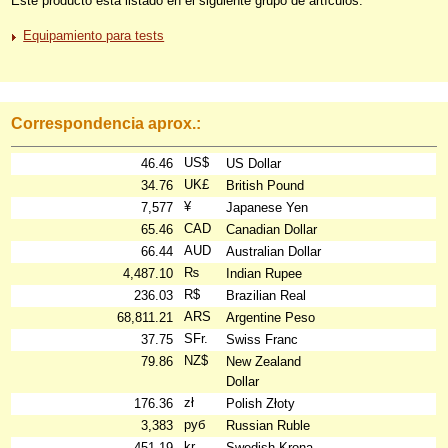
Este producto está listado en el siguiente grupo de artículos:
Equipamiento para tests
Correspondencia aprox.:
US$
46.46
US Dollar
UK£
34.76
British Pound
¥
7,577
Japanese Yen
CAD
65.46
Canadian Dollar
AUD
66.44
Australian Dollar
₨
4,487.10
Indian Rupee
R$
236.03
Brazilian Real
ARS
68,811.21
Argentine Peso
SFr.
37.75
Swiss Franc
NZ$
79.86
New Zealand
Dollar
zł
176.36
Polish Złoty
руб
3,383
Russian Ruble
kr
451.19
Swedish Krona