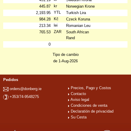
kr
445.87
Norwegian Krone
YTL
2,193.95
Turkish Lira
Kč
984.28
Czeck Koruna
lei
213.34
Romanian Leu
ZAR
765.53
South African
Rand
0
Tipo de cambio
de 1-Aug-2026
Pedidos
Precios, Pago y Costos
orders@donberg.ie
Contacto
+353/74-9548275
Aviso legal
Condiciones de venta
Declaratión de privacidad
Su Cesta