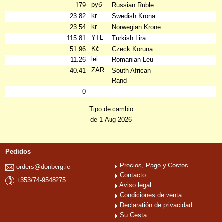
руб
179
Russian Ruble
kr
23.82
Swedish Krona
kr
23.54
Norwegian Krone
YTL
115.81
Turkish Lira
Kč
51.96
Czeck Koruna
lei
11.26
Romanian Leu
ZAR
40.41
South African
Rand
0
Tipo de cambio
de 1-Aug-2026
Pedidos
Precios, Pago y Costos
orders@donberg.ie
Contacto
+353/74-9548275
Aviso legal
Condiciones de venta
Declaratión de privacidad
Su Cesta