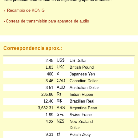
Recambio de KÖNIG
Correas de transmisión para aparatos de audio
Correspondencia aprox.:
US$
2.45
US Dollar
UK£
1.83
British Pound
¥
400
Japanese Yen
CAD
3.46
Canadian Dollar
AUD
3.51
Australian Dollar
₨
236.86
Indian Rupee
R$
12.46
Brazilian Real
ARS
3,632.31
Argentine Peso
SFr.
1.99
Swiss Franc
NZ$
4.22
New Zealand
Dollar
zł
9.31
Polish Złoty