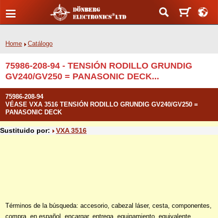
Home
Catálogo
75986-208-94 - TENSIÓN RODILLO GRUNDIG
GV240/GV250 = PANASONIC DECK...
75986-208-94
VÉASE VXA 3516 TENSIÓN RODILLO GRUNDIG GV240/GV250 =
PANASONIC DECK
Sustituido por:
VXA 3516
Términos de la búsqueda: accesorio, cabezal láser, cesta, componentes,
compra, en español, encargar, entrega, equipamiento, equivalente,