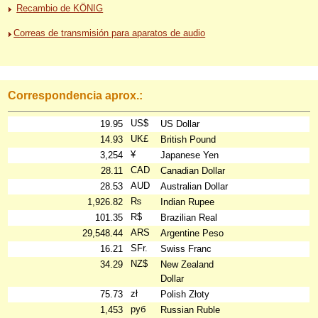
Recambio de KÖNIG
Correas de transmisión para aparatos de audio
Correspondencia aprox.:
US$
19.95
US Dollar
UK£
14.93
British Pound
¥
3,254
Japanese Yen
CAD
28.11
Canadian Dollar
AUD
28.53
Australian Dollar
₨
1,926.82
Indian Rupee
R$
101.35
Brazilian Real
ARS
29,548.44
Argentine Peso
SFr.
16.21
Swiss Franc
NZ$
34.29
New Zealand
Dollar
zł
75.73
Polish Złoty
руб
1,453
Russian Ruble