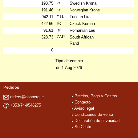
kr
193.75
Swedish Krona
kr
191.46
Norwegian Krone
YTL
942.11
Turkish Lira
Kč
422.66
Czeck Koruna
lei
91.61
Romanian Leu
ZAR
328.73
South African
Rand
0
Tipo de cambio
de 1-Aug-2026
Pedidos
Precios, Pago y Costos
orders@donberg.ie
Contacto
+353/74-9548275
Aviso legal
Condiciones de venta
Declaratión de privacidad
Su Cesta