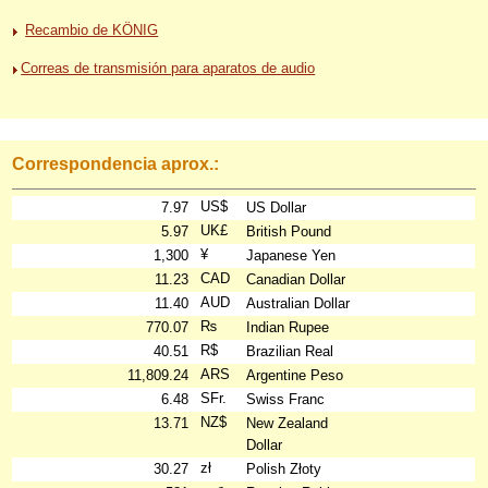
Recambio de KÖNIG
Correas de transmisión para aparatos de audio
Correspondencia aprox.:
US$
7.97
US Dollar
UK£
5.97
British Pound
¥
1,300
Japanese Yen
CAD
11.23
Canadian Dollar
AUD
11.40
Australian Dollar
₨
770.07
Indian Rupee
R$
40.51
Brazilian Real
ARS
11,809.24
Argentine Peso
SFr.
6.48
Swiss Franc
NZ$
13.71
New Zealand
Dollar
zł
30.27
Polish Złoty