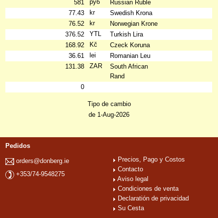
руб
581
Russian Ruble
kr
77.43
Swedish Krona
kr
76.52
Norwegian Krone
YTL
376.52
Turkish Lira
Kč
168.92
Czeck Koruna
lei
36.61
Romanian Leu
ZAR
131.38
South African
Rand
0
Tipo de cambio
de 1-Aug-2026
Pedidos
Precios, Pago y Costos
orders@donberg.ie
Contacto
+353/74-9548275
Aviso legal
Condiciones de venta
Declaratión de privacidad
Su Cesta