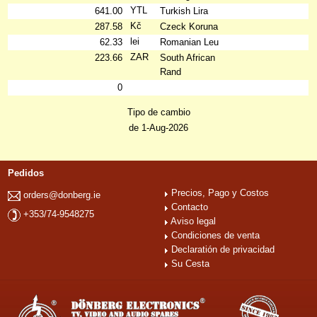
YTL
641.00
Turkish Lira
Kč
287.58
Czeck Koruna
lei
62.33
Romanian Leu
ZAR
223.66
South African
Rand
0
Tipo de cambio
de 1-Aug-2026
Pedidos
Precios, Pago y Costos
orders@donberg.ie
Contacto
+353/74-9548275
Aviso legal
Condiciones de venta
Declaratión de privacidad
Su Cesta