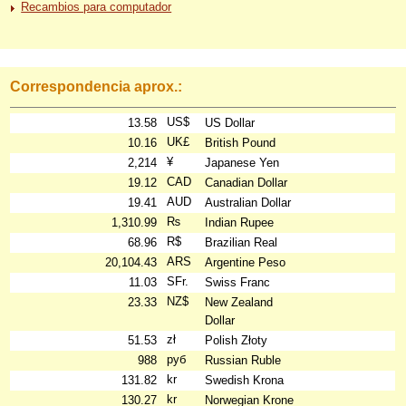
Recambios para computador
Correspondencia aprox.:
US$
13.58
US Dollar
UK£
10.16
British Pound
¥
2,214
Japanese Yen
CAD
19.12
Canadian Dollar
AUD
19.41
Australian Dollar
₨
1,310.99
Indian Rupee
R$
68.96
Brazilian Real
ARS
20,104.43
Argentine Peso
SFr.
11.03
Swiss Franc
NZ$
23.33
New Zealand
Dollar
zł
51.53
Polish Złoty
руб
988
Russian Ruble
kr
131.82
Swedish Krona
kr
130.27
Norwegian Krone