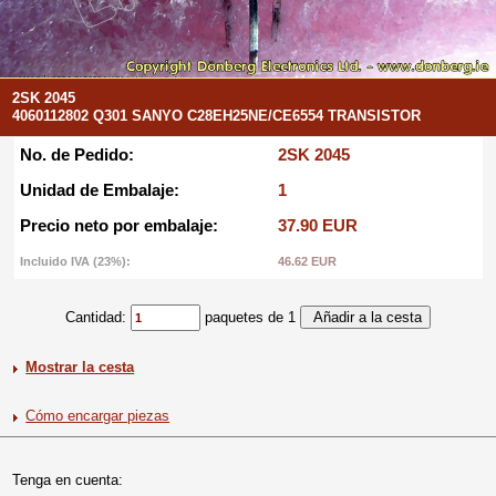
2SK 2045
4060112802 Q301 SANYO C28EH25NE/CE6554 TRANSISTOR
No. de Pedido:
2SK 2045
Unidad de Embalaje:
1
Precio neto por embalaje:
37.90 EUR
Incluido IVA (23%):
46.62 EUR
Cantidad:
paquetes de 1
Mostrar la cesta
Cómo encargar piezas
Tenga en cuenta: