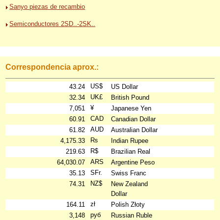
Sanyo piezas de recambio
Semiconductores 2SD..-2SK..
Correspondencia aprox.:
US$
43.24
US Dollar
UK£
32.34
British Pound
¥
7,051
Japanese Yen
CAD
60.91
Canadian Dollar
AUD
61.82
Australian Dollar
₨
4,175.33
Indian Rupee
R$
219.63
Brazilian Real
ARS
64,030.07
Argentine Peso
SFr.
35.13
Swiss Franc
NZ$
74.31
New Zealand
Dollar
zł
164.11
Polish Złoty
руб
3,148
Russian Ruble