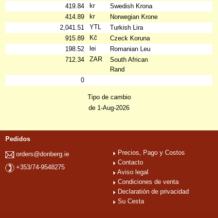
kr
419.84
Swedish Krona
kr
414.89
Norwegian Krone
YTL
2,041.51
Turkish Lira
Kč
915.89
Czeck Koruna
lei
198.52
Romanian Leu
ZAR
712.34
South African
Rand
0
Tipo de cambio
de 1-Aug-2026
Pedidos
Precios, Pago y Costos
orders@donberg.ie
Contacto
+353/74-9548275
Aviso legal
Condiciones de venta
Declaratión de privacidad
Su Cesta