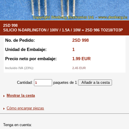
2SD 998
SILICIO N-DARLINGTON / 100V / 1.5A / 10W = 2SD 986 TO218/TO3P
No. de Pedido:
2SD 998
Unidad de Embalaje:
1
Precio neto por embalaje:
1.99 EUR
Incluido IVA (23%):
2.45 EUR
Cantidad:
paquetes de 1
Mostrar la cesta
Cómo encargar piezas
Tenga en cuenta: