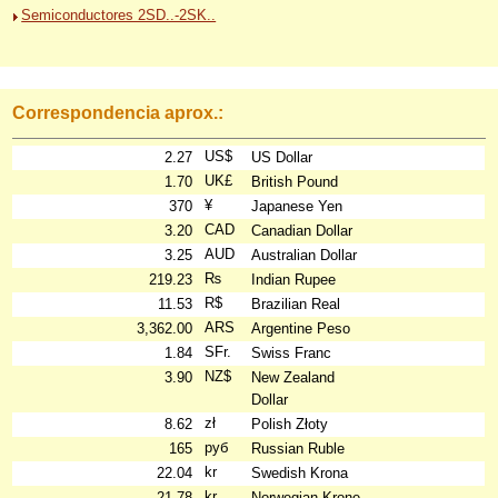
Semiconductores 2SD..-2SK..
Correspondencia aprox.:
US$
2.27
US Dollar
UK£
1.70
British Pound
¥
370
Japanese Yen
CAD
3.20
Canadian Dollar
AUD
3.25
Australian Dollar
₨
219.23
Indian Rupee
R$
11.53
Brazilian Real
ARS
3,362.00
Argentine Peso
SFr.
1.84
Swiss Franc
NZ$
3.90
New Zealand
Dollar
zł
8.62
Polish Złoty
руб
165
Russian Ruble
kr
22.04
Swedish Krona
kr
21.78
Norwegian Krone