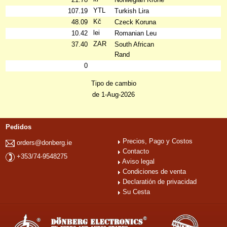
YTL
107.19
Turkish Lira
Kč
48.09
Czeck Koruna
lei
10.42
Romanian Leu
ZAR
37.40
South African
Rand
0
Tipo de cambio
de 1-Aug-2026
Pedidos
Precios, Pago y Costos
orders@donberg.ie
Contacto
+353/74-9548275
Aviso legal
Condiciones de venta
Declaratión de privacidad
Su Cesta