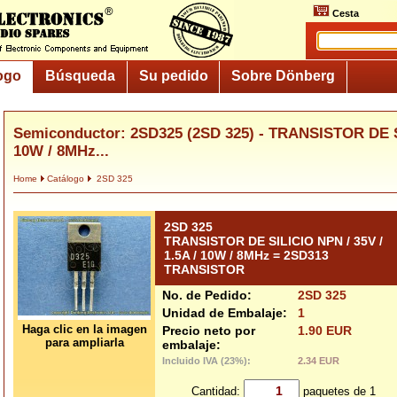
Cesta
ogo
Búsqueda
Su pedido
Sobre Dönberg
Semiconductor: 2SD325 (2SD 325) - TRANSISTOR DE SI
10W / 8MHz...
Home
Catálogo
2SD 325
2SD 325
TRANSISTOR DE SILICIO NPN / 35V /
1.5A / 10W / 8MHz = 2SD313
TRANSISTOR
No. de Pedido:
2SD 325
Unidad de Embalaje:
1
Haga clic en la imagen
Precio neto por
1.90 EUR
para ampliarla
embalaje:
Incluido IVA (23%):
2.34 EUR
Cantidad:
paquetes de 1