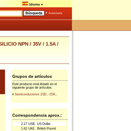
Idioma
Avanzada
LICIO NPN / 35V / 1.5A /
Grupos de artículos
Este producto está listado en el
siguiente grupo de artículos:
Semiconductores 2SD..-2SK..
Correspondencia aprox.:
2.17
US$
US Dollar
1.62
UK£
British Pound