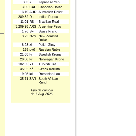
353
¥
Japanese Yen
3.05
CAD
Canadian Dollar
3.10
AUD
Australian Dollar
209.32
₨
Indian Rupee
11.01
R$
Brazilian Real
3,209.95
ARS
Argentine Peso
1.76
SFr.
Swiss Franc
3.73
NZ$
New Zealand
Dollar
8.23
zł
Polish Złoty
158
руб
Russian Ruble
21.05
kr
Swedish Krona
20.80
kr
Norwegian Krone
102.35
YTL
Turkish Lira
45.92
Kč
Czeck Koruna
9.95
lei
Romanian Leu
35.71
ZAR
South African
Rand
Tipo de cambio
de 1-Aug-2026