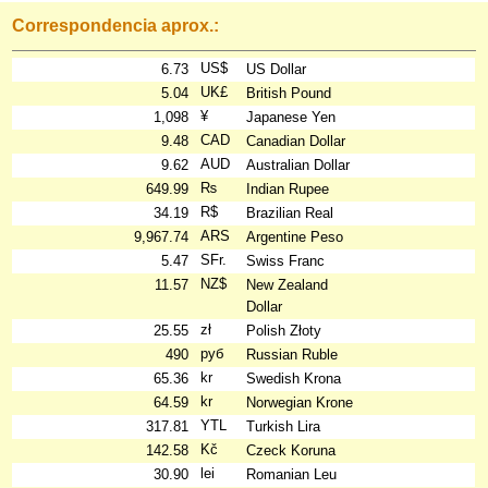
Correspondencia aprox.:
US$
6.73
US Dollar
UK£
5.04
British Pound
¥
1,098
Japanese Yen
CAD
9.48
Canadian Dollar
AUD
9.62
Australian Dollar
₨
649.99
Indian Rupee
R$
34.19
Brazilian Real
ARS
9,967.74
Argentine Peso
SFr.
5.47
Swiss Franc
NZ$
11.57
New Zealand
Dollar
zł
25.55
Polish Złoty
руб
490
Russian Ruble
kr
65.36
Swedish Krona
kr
64.59
Norwegian Krone
YTL
317.81
Turkish Lira
Kč
142.58
Czeck Koruna
lei
30.90
Romanian Leu