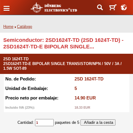
Home
Catálogo
Semiconductor: 2SD1624T-TD (2SD 1624T-TD) -
2SD1624T-TD-E BIPOLAR SINGLE...
2SD 1624T-TD
2SD1624T-TD-E BIPOLAR SINGLE TRANSISTOR/NPN / 50V / 3A /
1.5W SOT-89
No. de Pedido:
2SD 1624T-TD
Unidad de Embalaje:
5
Precio neto por embalaje:
14.90 EUR
Incluido IVA (23%):
18.33 EUR
Cantidad:
paquetes de 5