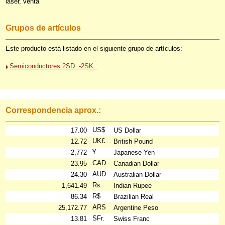
láser, venta
Grupos de artículos
Este producto está listado en el siguiente grupo de artículos:
Semiconductores 2SD..-2SK..
Correspondencia aprox.:
US$
17.00
US Dollar
UK£
12.72
British Pound
¥
2,772
Japanese Yen
CAD
23.95
Canadian Dollar
AUD
24.30
Australian Dollar
₨
1,641.49
Indian Rupee
R$
86.34
Brazilian Real
ARS
25,172.77
Argentine Peso
SFr.
13.81
Swiss Franc