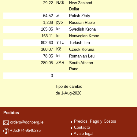
NZ$
29.22
New Zealand
Dollar
zł
64.52
Polish Złoty
руб
1,238
Russian Ruble
kr
165.05
Swedish Krona
kr
163.11
Norwegian Krone
YTL
802.60
Turkish Lira
Kč
360.07
Czeck Koruna
lei
78.05
Romanian Leu
ZAR
280.05
South African
Rand
0
Tipo de cambio
de 1-Aug-2026
Pedidos
Precios, Pago y Costos
orders@donberg.ie
Contacto
+353/74-9548275
Aviso legal