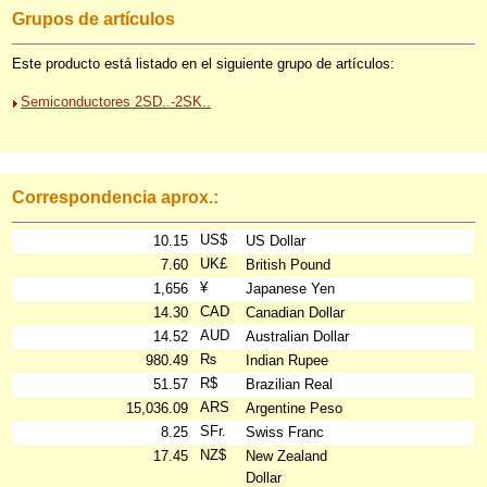
Grupos de artículos
Este producto está listado en el siguiente grupo de artículos:
Semiconductores 2SD..-2SK..
Correspondencia aprox.:
US$
10.15
US Dollar
UK£
7.60
British Pound
¥
1,656
Japanese Yen
CAD
14.30
Canadian Dollar
AUD
14.52
Australian Dollar
₨
980.49
Indian Rupee
R$
51.57
Brazilian Real
ARS
15,036.09
Argentine Peso
SFr.
8.25
Swiss Franc
NZ$
17.45
New Zealand
Dollar