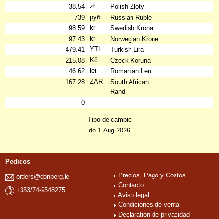
zł
38.54
Polish Złoty
руб
739
Russian Ruble
kr
98.59
Swedish Krona
kr
97.43
Norwegian Krone
YTL
479.41
Turkish Lira
Kč
215.08
Czeck Koruna
lei
46.62
Romanian Leu
ZAR
167.28
South African
Rand
0
Tipo de cambio
de 1-Aug-2026
Pedidos
Precios, Pago y Costos
orders@donberg.ie
Contacto
+353/74-9548275
Aviso legal
Condiciones de venta
Declaratión de privacidad