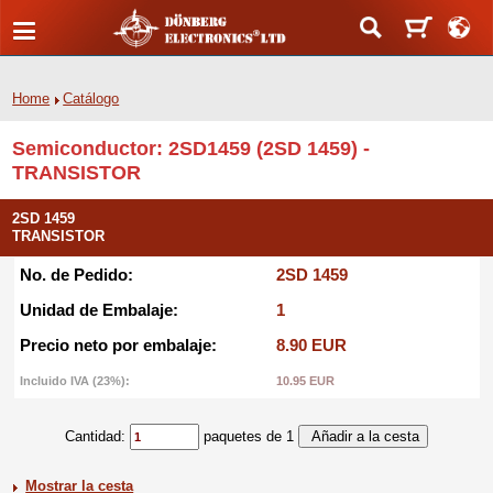
Home
Catálogo
Semiconductor: 2SD1459 (2SD 1459) -
TRANSISTOR
2SD 1459
TRANSISTOR
No. de Pedido:
2SD 1459
Unidad de Embalaje:
1
Precio neto por embalaje:
8.90 EUR
Incluido IVA (23%):
10.95 EUR
Cantidad:
paquetes de 1
Mostrar la cesta