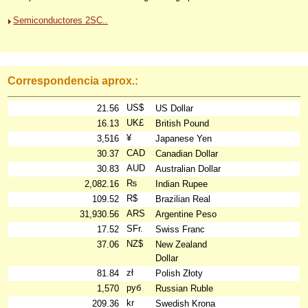
Semiconductores 2SC..
Correspondencia aprox.:
US$
21.56
US Dollar
UK£
16.13
British Pound
¥
3,516
Japanese Yen
CAD
30.37
Canadian Dollar
AUD
30.83
Australian Dollar
₨
2,082.16
Indian Rupee
R$
109.52
Brazilian Real
ARS
31,930.56
Argentine Peso
SFr.
17.52
Swiss Franc
NZ$
37.06
New Zealand
Dollar
zł
81.84
Polish Złoty
руб
1,570
Russian Ruble
kr
209.36
Swedish Krona