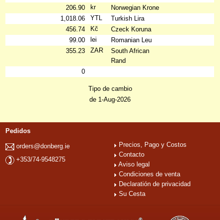
kr
206.90
Norwegian Krone
YTL
1,018.06
Turkish Lira
Kč
456.74
Czeck Koruna
lei
99.00
Romanian Leu
ZAR
355.23
South African
Rand
0
Tipo de cambio
de 1-Aug-2026
Pedidos
Precios, Pago y Costos
orders@donberg.ie
Contacto
+353/74-9548275
Aviso legal
Condiciones de venta
Declaratión de privacidad
Su Cesta