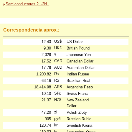
Semiconductores 2..-2N..
Correspondencia aprox.:
US$
12.43
US Dollar
UK£
9.30
British Pound
¥
2,028
Japanese Yen
CAD
17.52
Canadian Dollar
AUD
17.78
Australian Dollar
₨
1,200.82
Indian Rupee
R$
63.16
Brazilian Real
ARS
18,414.98
Argentine Peso
SFr.
10.10
Swiss Franc
NZ$
21.37
New Zealand
Dollar
zł
47.20
Polish Złoty
руб
905
Russian Ruble
kr
120.74
Swedish Krona
kr
119.32
Norwegian Krone