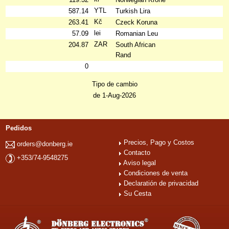
YTL
587.14
Turkish Lira
Kč
263.41
Czeck Koruna
lei
57.09
Romanian Leu
ZAR
204.87
South African
Rand
0
Tipo de cambio
de 1-Aug-2026
Pedidos
Precios, Pago y Costos
orders@donberg.ie
Contacto
+353/74-9548275
Aviso legal
Condiciones de venta
Declaratión de privacidad
Su Cesta