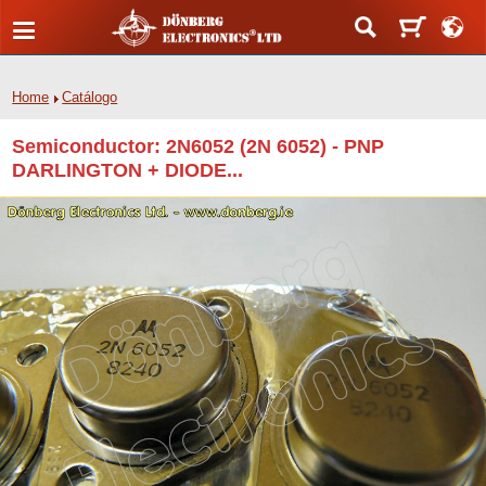
Home
Catálogo
Semiconductor: 2N6052 (2N 6052) - PNP
DARLINGTON + DIODE...