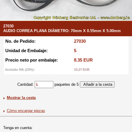
27030
AUDIO CORREA PLANA DIÁMETRO: 70mm X 0.55mm X 5.00mm
No. de Pedido:
27030
Unidad de Embalaje:
5
Precio neto por embalaje:
8.35 EUR
Incluido IVA (23%):
10.27 EUR
Cantidad:
paquetes de 5
Mostrar la cesta
Cómo encargar piezas
Tenga en cuenta: