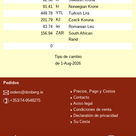
kr
91.41
Norwegian Krone
YTL
449.78
Turkish Lira
Kč
201.79
Czeck Koruna
lei
43.74
Romanian Leu
ZAR
156.94
South African
Rand
0
Tipo de cambio
de 1-Aug-2026
Pedidos
Precios, Pago y Costos
orders@donberg.ie
Contacto
+353/74-9548275
Aviso legal
Condiciones de venta
Declaratión de privacidad
Su Cesta