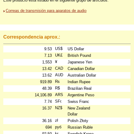
Este producto está listado en el siguiente grupo de artículos:
Correas de transmisión para aparatos de audio
Correspondencia aprox.:
US$
9.53
US Dollar
UK£
7.13
British Pound
¥
1,553
Japanese Yen
CAD
13.42
Canadian Dollar
AUD
13.62
Australian Dollar
₨
919.89
Indian Rupee
R$
48.39
Brazilian Real
ARS
14,106.89
Argentine Peso
SFr.
7.74
Swiss Franc
NZ$
16.37
New Zealand
Dollar
zł
36.16
Polish Złoty
руб
694
Russian Ruble
kr
92.50
Swedish Krona