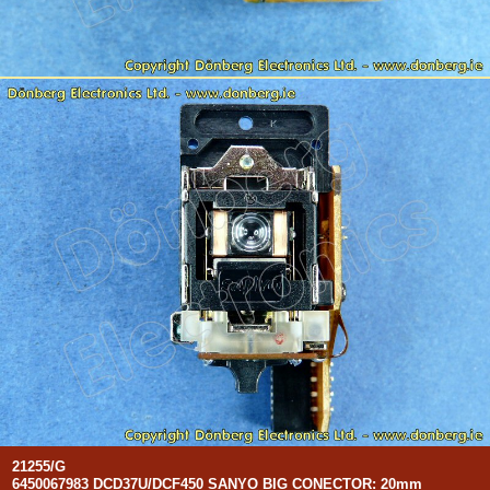
21255/G
6450067983 DCD37U/DCF450 SANYO BIG CONECTOR: 20mm