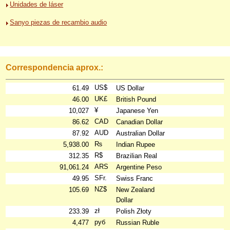
Unidades de láser
Sanyo piezas de recambio audio
Correspondencia aprox.:
US$
61.49
US Dollar
UK£
46.00
British Pound
¥
10,027
Japanese Yen
CAD
86.62
Canadian Dollar
AUD
87.92
Australian Dollar
₨
5,938.00
Indian Rupee
R$
312.35
Brazilian Real
ARS
91,061.24
Argentine Peso
SFr.
49.95
Swiss Franc
NZ$
105.69
New Zealand
Dollar
zł
233.39
Polish Złoty
руб
4,477
Russian Ruble