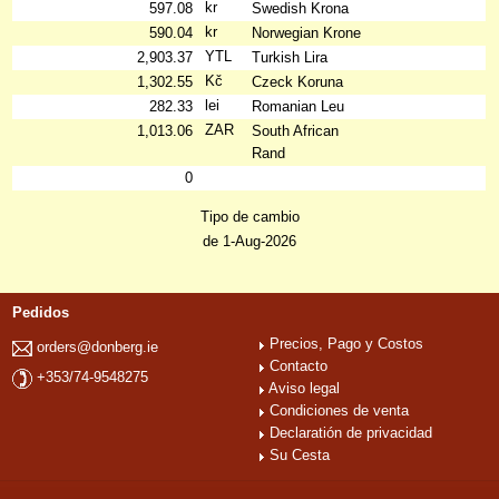
kr
597.08
Swedish Krona
kr
590.04
Norwegian Krone
YTL
2,903.37
Turkish Lira
Kč
1,302.55
Czeck Koruna
lei
282.33
Romanian Leu
ZAR
1,013.06
South African
Rand
0
Tipo de cambio
de 1-Aug-2026
Pedidos
Precios, Pago y Costos
orders@donberg.ie
Contacto
+353/74-9548275
Aviso legal
Condiciones de venta
Declaratión de privacidad
Su Cesta