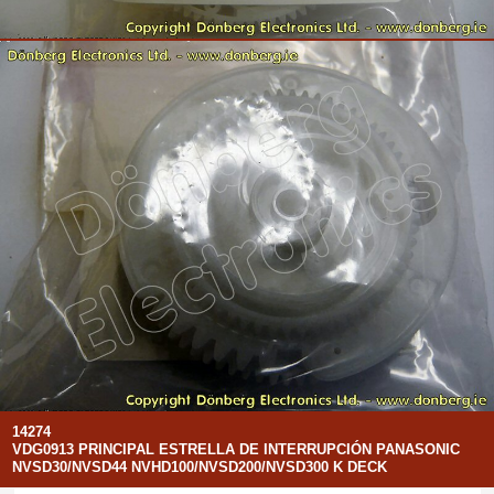
14274
VDG0913 PRINCIPAL ESTRELLA DE INTERRUPCIÓN PANASONIC
NVSD30/NVSD44 NVHD100/NVSD200/NVSD300 K DECK