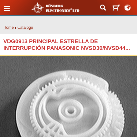
Home
Catálogo
VDG0913 PRINCIPAL ESTRELLA DE
INTERRUPCIÓN PANASONIC NVSD30/NVSD44...