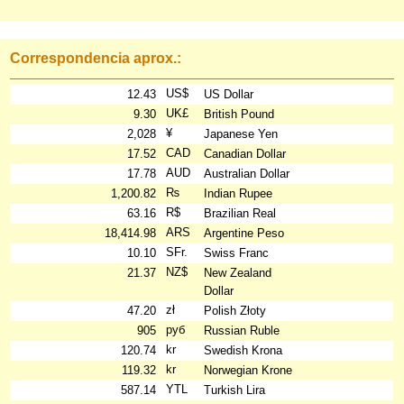
Correspondencia aprox.:
US$
12.43
US Dollar
UK£
9.30
British Pound
¥
2,028
Japanese Yen
CAD
17.52
Canadian Dollar
AUD
17.78
Australian Dollar
₨
1,200.82
Indian Rupee
R$
63.16
Brazilian Real
ARS
18,414.98
Argentine Peso
SFr.
10.10
Swiss Franc
NZ$
21.37
New Zealand
Dollar
zł
47.20
Polish Złoty
руб
905
Russian Ruble
kr
120.74
Swedish Krona
kr
119.32
Norwegian Krone
YTL
587.14
Turkish Lira