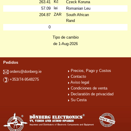
Kč
263.41
Czeck Koruna
lei
57.09
Romanian Leu
ZAR
204.87
South African
Rand
0
Tipo de cambio
de 1-Aug-2026
Pedidos
Precios, Pago y Costos
orders@donberg.ie
Contacto
+353/74-9548275
Aviso legal
Condiciones de venta
Declaratión de privacidad
Su Cesta