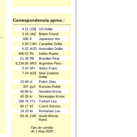
Correspondencia aprox.:
4.21
US$
US Dollar
3.15
UK£
British Pound
686
¥
Japanese Yen
5.93
CAD
Canadian Dollar
6.02
AUD
Australian Dollar
406.52
₨
Indian Rupee
21.38
R$
Brazilian Real
6,234.06
ARS
Argentine Peso
3.42
SFr.
Swiss Franc
7.24
NZ$
New Zealand
Dollar
15.98
zł
Polish Złoty
307
руб
Russian Ruble
40.88
kr
Swedish Krona
40.39
kr
Norwegian Krone
198.76
YTL
Turkish Lira
89.17
Kč
Czeck Koruna
19.33
lei
Romanian Leu
69.35
ZAR
South African
Rand
Tipo de cambio
de 1-Aug-2026