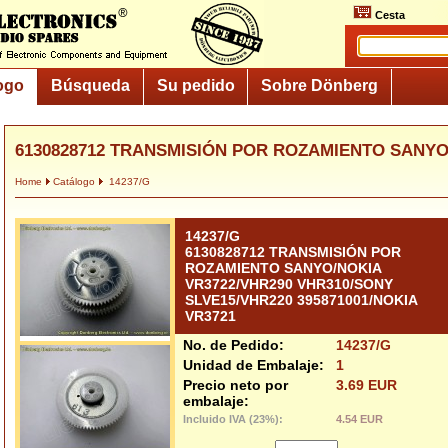
Cesta
ogo
Búsqueda
Su pedido
Sobre Dönberg
6130828712 TRANSMISIÓN POR ROZAMIENTO SANYO/
Home
Catálogo
14237/G
14237/G
6130828712 TRANSMISIÓN POR
ROZAMIENTO SANYO/NOKIA
VR3722/VHR290 VHR310/SONY
SLVE15/VHR220 395871001/NOKIA
VR3721
No. de Pedido:
14237/G
Unidad de Embalaje:
1
Precio neto por
3.69 EUR
embalaje:
Incluido IVA (23%):
4.54 EUR