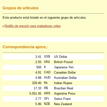
Grupos de artículos
Este producto está listado en el siguiente grupo de artículos:
Rodillo de presión para grabadoras video
Correspondencia aprox.:
US$
3.41
US Dollar
UK£
2.55
British Pound
¥
556
Japanese Yen
CAD
4.81
Canadian Dollar
AUD
4.88
Australian Dollar
₨
329.40
Indian Rupee
R$
17.33
Brazilian Real
ARS
5,051.45
Argentine Peso
SFr.
2.77
Swiss Franc
NZ$
5.86
New Zealand