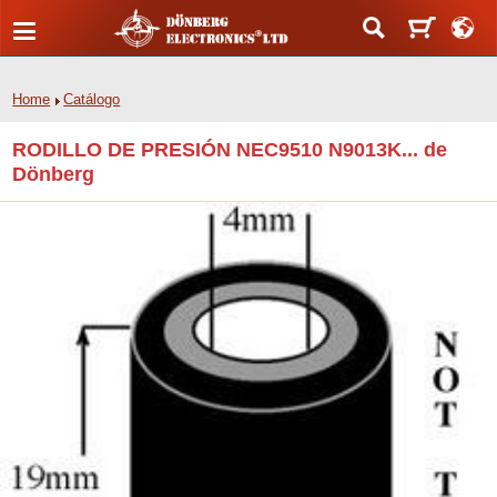
Home
Catálogo
RODILLO DE PRESIÓN NEC9510 N9013K... de
Dönberg