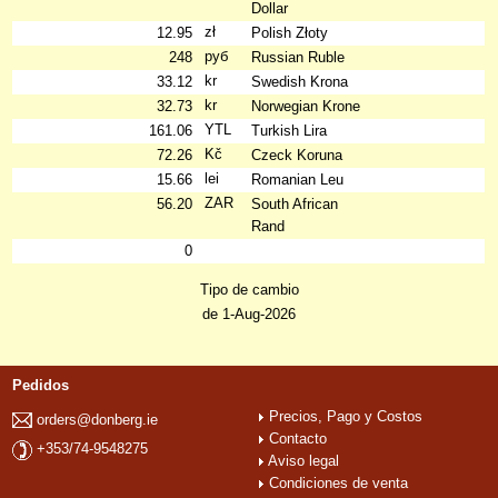
Dollar
zł
12.95
Polish Złoty
руб
248
Russian Ruble
kr
33.12
Swedish Krona
kr
32.73
Norwegian Krone
YTL
161.06
Turkish Lira
Kč
72.26
Czeck Koruna
lei
15.66
Romanian Leu
ZAR
56.20
South African
Rand
0
Tipo de cambio
de 1-Aug-2026
Pedidos
Precios, Pago y Costos
orders@donberg.ie
Contacto
+353/74-9548275
Aviso legal
Condiciones de venta