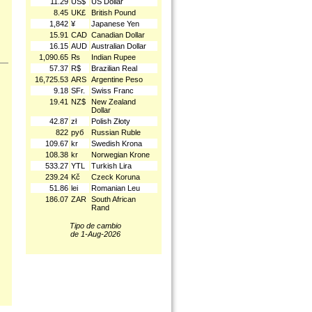
11.29
US$
US Dollar
8.45
UK£
British Pound
1,842
¥
Japanese Yen
15.91
CAD
Canadian Dollar
16.15
AUD
Australian Dollar
1,090.65
₨
Indian Rupee
57.37
R$
Brazilian Real
16,725.53
ARS
Argentine Peso
9.18
SFr.
Swiss Franc
19.41
NZ$
New Zealand
Dollar
42.87
zł
Polish Złoty
822
руб
Russian Ruble
109.67
kr
Swedish Krona
108.38
kr
Norwegian Krone
533.27
YTL
Turkish Lira
239.24
Kč
Czeck Koruna
51.86
lei
Romanian Leu
186.07
ZAR
South African
Rand
Tipo de cambio
de 1-Aug-2026