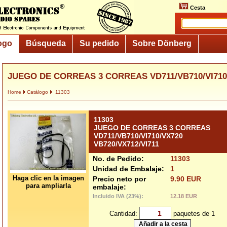
Cesta
ogo
Búsqueda
Su pedido
Sobre Dönberg
JUEGO DE CORREAS 3 CORREAS VD711/VB710/VI710/
Home
Catálogo
11303
11303
JUEGO DE CORREAS 3 CORREAS
VD711/VB710/VI710/VX720
VB720/VX712/VI711
No. de Pedido:
11303
Unidad de Embalaje:
1
Haga clic en la imagen
Precio neto por
9.90 EUR
para ampliarla
embalaje:
Incluido IVA (23%):
12.18 EUR
Cantidad:
paquetes de 1